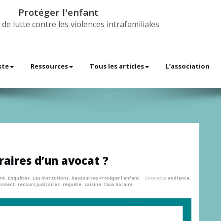
Protéger l'enfant
 de lutte contre les violences intrafamiliales
ste
Ressources
Tous les articles
L’association
aires d’un avocat ?
ant
,
Enquêtes
,
Les institutions
,
Ressources Protéger l'enfant
Étiquette
audience
,
sident
,
recours judicaires
,
requête
,
saisine
,
taux horaire