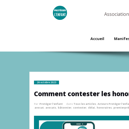
Skip
to
content
Association
Accueil
Manife
26 octobre 2023
Comment contester les honor
Par
Protéger l'enfant
dans
Tous les articles
,
Acteurs Protéger l'enf
avocat
,
avocats
,
bâtonnier
,
contester
,
délai
,
honoraires
,
premierpré