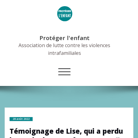
Skip
to
content
Protéger l'enfant
Association de lutte contre les violences
intrafamiliales
Afficher/masquer
la
navigation
28 août 2022
Témoignage de Lise, qui a perdu