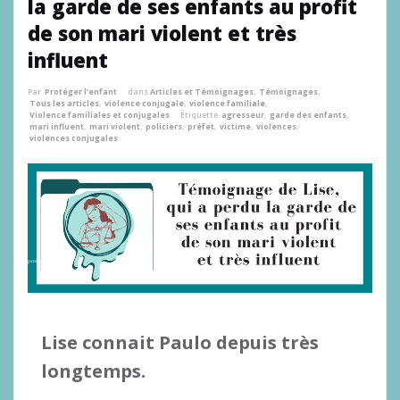
la garde de ses enfants au profit
de son mari violent et très
influent
Par
Protéger l'enfant
dans
Articles et Témoignages
,
Témoignages
,
Tous les articles
,
violence conjugale
,
violence familiale
,
Violence familiales et conjugales
Étiquette
agresseur
,
garde des enfants
,
mari influent
,
mari violent
,
policiers
,
préfet
,
victime
,
violences
,
violences conjugales
Lise connait Paulo depuis très
longtemps.