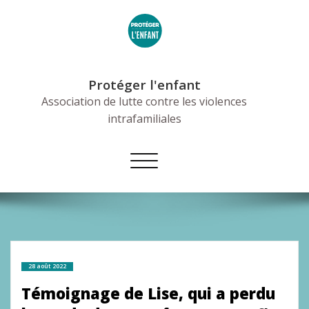
Skip
to
content
Protéger l'enfant
Association de lutte contre les violences
intrafamiliales
Afficher/masquer
la
navigation
28 août 2022
Témoignage de Lise, qui a perdu