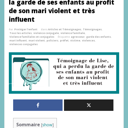
la garde de ses enfants au profit
de son mari violent et très
influent
Par
Protéger l'enfant
dans
Articles et Témoignages
,
Témoignages
,
Tous les articles
,
violence conjugale
,
violence familiale
,
Violence familiales et conjugales
Étiquette
agresseur
,
garde des enfants
,
mari influent
,
mari violent
,
policiers
,
préfet
,
victime
,
violences
,
violences conjugales
Sommaire
[
show
]