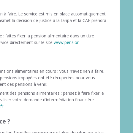
en à faire. Le service est mis en place automatiquement.
nsmet la décision de justice à la l’aripa et la CAF prendra
.
 faites fixer la pension alimentaire dans un titre
vice directement sur le site
www.pension-
ions alimentaires en cours : vous n’avez rien à faire.
s pensions impayées ont été récupérées pour vous
ent des pensions à venir.
nt des pensions alimentaires : pensez à faire fixer le
éaliser votre demande d’intermédiation financière
fr
ce ?
r les familles monoparentales de plus en plus