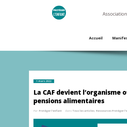
Skip
to
content
Association
Accueil
Manife
1 mars 2022
La CAF devient l’organisme o
pensions alimentaires
Par
Protéger l'enfant
dans
Tous les articles
,
Ressources Protéger l'