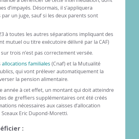
emandé à bénéficier de cette intermédiation, dont
es d’impayés. Désormais, il s’appliquera
ar un juge, sauf si les deux parents sont
23 à toutes les autres séparations impliquant des
 mutuel ou titre exécutoire délivré par la CAF)
sur trois n’est pas correctement versée.
s
allocations familiales
(Cnaf) et la Mutualité
ublics, qui vont prélever automatiquement la
verser la pension alimentaire.
e année à cet effet, un montant qui doit atteindre
stes de greffiers supplémentaires ont été créés
ations nécessaires aux caisses d’allocation
es Sceaux Eric Dupond-Moretti.
ficier :