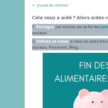
Journal des femmes
Cela vous a aidé ? Alors aide
1.
Partagez
cet article sur la fin des
pen
sociaux.
2.
Utilisez ce visuel
si vous en avez beso
sociaux, Pinterest, Blog…