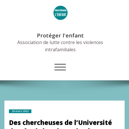
Skip
to
content
Protéger l'enfant
Association de lutte contre les violences
intrafamiliales
Afficher/masquer
la
navigation
26 mars 2022
Des chercheuses de l’Université