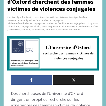
d’Oxford cherchent des femmes
victimes de violences conjugales
Par
Protéger l'enfant
dans
Tous les articles
,
Acteurs Protéger l'enfant
,
Ressources Protéger l'enfant
,
violence conjugale
,
Violence familiales et conjugales
,
Violences familiales et conjugales
Étiquette
chercheur
,
conjugales
,
droiit
,
droit de garde
,
droit de visite
,
expériences
,
oxford
,
recherche
,
tribunal
,
tribuneaux
,
université
,
victimes
,
violences
Des chercheuses de l’Université d’Oxford
dirigent un projet de recherche sur les
expériences des femmes victimes de violence