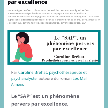
par excellence
Par
Protéger l'enfant
dans
Tous les articles
,
Acteurs Protéger l'enfant
,
Ressources Protéger l'enfant
,
violence conjugale
,
violence familiale
,
Violence familiales et conjugales
,
Violences familiales et conjugales
Étiquette
agresseur
,
alienation parentale
,
brehat
,
caroline brehat
,
mère
,
père
,
projection
,
protecteur
,
psychanalyste
,
psychanalytique
,
psychotérapeute
,
SAP
Par
Caroline Bréhat, psychothérapeute et
psychanalyste
, auteure du roman
Les Mal
Aimées
Le “SAP” est un phénomène
pervers par excellence.