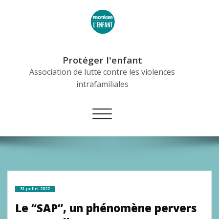
Skip
to
content
Protéger l'enfant
Association de lutte contre les violences
intrafamiliales
Afficher/masquer
la
navigation
31 juillet 2022
Le “SAP”, un phénomène pervers