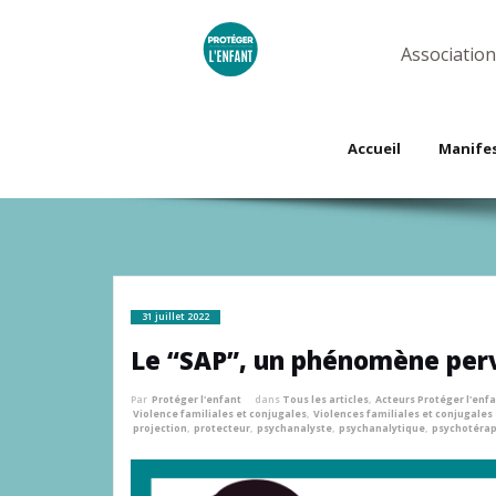
Skip
to
content
Association
Accueil
Manife
31 juillet 2022
Le “SAP”, un phénomène perv
Par
Protéger l'enfant
dans
Tous les articles
,
Acteurs Protéger l'enf
Violence familiales et conjugales
,
Violences familiales et conjugales
projection
,
protecteur
,
psychanalyste
,
psychanalytique
,
psychotéra