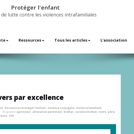
Protéger l'enfant
 de lutte contre les violences intrafamiliales
ste
Ressources
Tous les articles
L’association
ers par excellence
ant
,
Ressources Protéger l'enfant
,
violence conjugale
,
violence familiale
,
Étiquette
agresseur
,
alienation parentale
,
brehat
,
caroline brehat
,
mère
,
père
,
peute
,
SAP