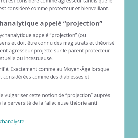
re) est considéré comme agresseur tandis que le
st considéré comme protecteur et bienveillant.
hanalytique appelé “projection”
sychanalytique appelé “projection” (ou
 sens et doit être connu des magistrats et théorisé
arent agresseur projette sur le parent protecteur
estuelle ou incestueuse.
glorifié. Exactement comme au Moyen-Âge lorsque
t considérées comme des diablesses et
de vulgariser cette notion de “projection” auprès
a perversité de la fallacieuse théorie anti
ychanalyste