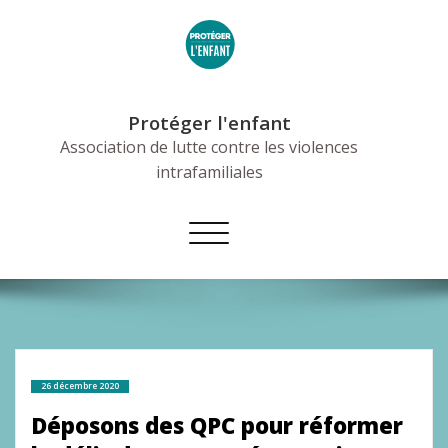
Skip
to
content
Protéger l'enfant
Association de lutte contre les violences
intrafamiliales
Afficher/masquer
la
navigation
26 décembre 2020
Déposons des QPC pour réformer