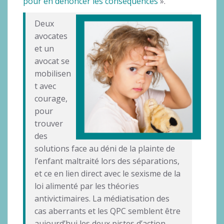
pour en dénoncer les conséquences
».
Deux
avocates
et un
avocat se
mobilisen
t avec
courage,
pour
trouver
des
solutions face au déni de la plainte de
l’enfant maltraité lors des séparations,
et ce en lien direct avec le sexisme de la
loi alimenté par les théories
antivictimaires. La médiatisation des
cas aberrants et les QPC semblent être
aujourd’hui les deux pistes d’action