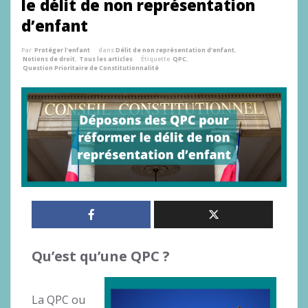
le délit de non représentation
d’enfant
Par
Protéger l'enfant
dans
Délit de non représentation d'enfant
,
Notions de droit
,
Tous les articles
Étiquette
QPC
,
Question Prioritaire de Constitutionnalité
Qu’est qu’une QPC ?
La QPC ou