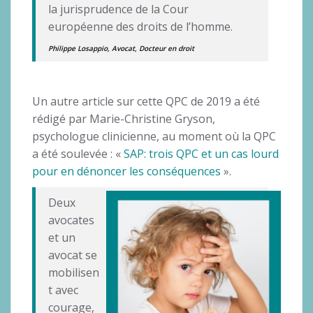
la jurisprudence de la Cour
européenne des droits de l’homme.
Philippe Losappio, Avocat, Docteur en droit
Un autre article sur cette QPC de 2019 a été
rédigé par Marie-Christine Gryson,
psychologue clinicienne, au moment où la QPC
a été soulevée : «
SAP: trois QPC et un cas lourd
pour en dénoncer les conséquences
».
Deux
avocates
et un
avocat se
mobilisen
t avec
courage,