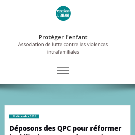
Skip
to
content
Protéger l'enfant
Association de lutte contre les violences
intrafamiliales
Afficher/masquer
la
navigation
26 décembre 2020
Déposons des QPC pour réformer