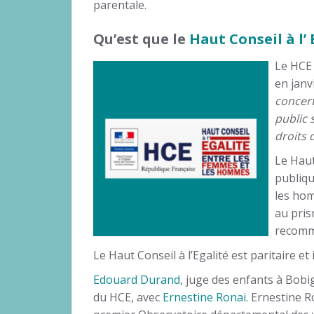
parentale.
Qu’est que le
Haut Conseil à l’ 
Le HCE 
en janv
concert
public 
droits 
Le Haut
publiqu
les hom
au pris
recomm
Le Haut Conseil à l’Egalité est paritaire et 
Edouard Duran
d
, juge des enfants à Bobi
du HCE, avec
Ernestine Ronai
. Ernestine R