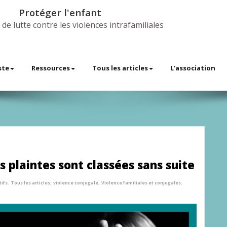
Protéger l'enfant
 de lutte contre les violences intrafamiliales
ste
Ressources
Tous les articles
L’association
 plaintes sont classées sans suite
tifs
,
Tous les articles
,
violence conjugale
,
Violence familiales et conjugales
,