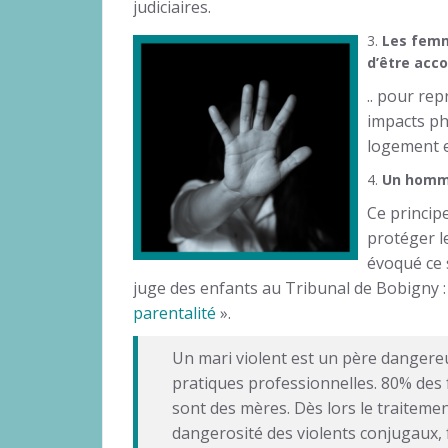
judiciaires.
3.
Les femm
d’être acc
.. pour rep
impacts ph
logement e
4.
Un homme
Ce principe
protéger l
évoqué ce 
juge des enfants au Tribunal de Bobigny :
parentalité
».
Un mari violent est un père dangereux.
pratiques professionnelles. 80% des
sont des mères. Dès lors le traitemen
dangerosité des violents conjugaux, 