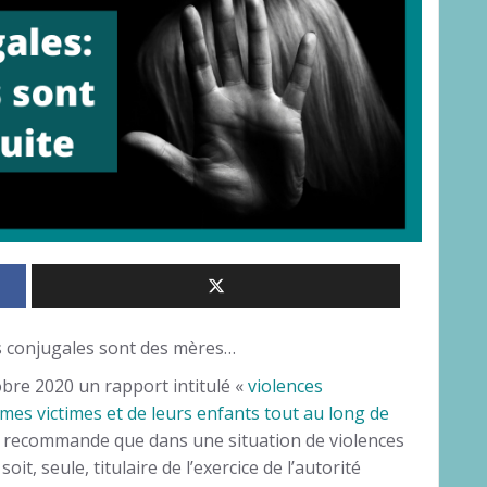
s conjugales sont des mères…
tobre 2020 un rapport intitulé «
violences
mes victimes et de leurs enfants tout au long de
té recommande que dans une situation de violences
it, seule, titulaire de l’exercice de l’autorité