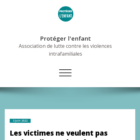
Skip
to
content
Protéger l'enfant
Association de lutte contre les violences
intrafamiliales
Afficher/masquer
la
navigation
3 juin 2022
Les victimes ne veulent pas