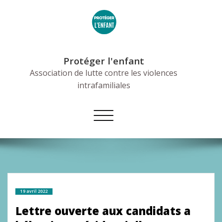
Skip
to
content
Protéger l'enfant
Association de lutte contre les violences
intrafamiliales
Afficher/masquer
la
navigation
19 avril 2022
Lettre ouverte aux candidats a